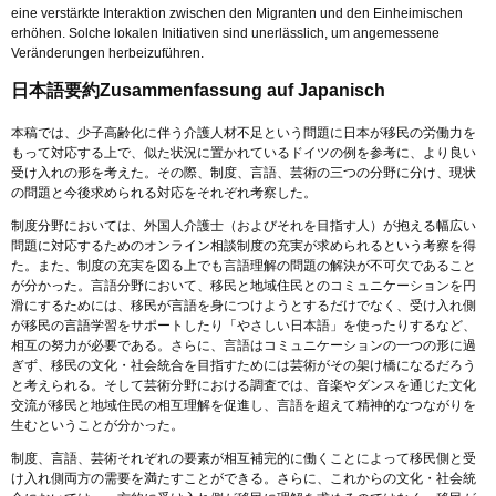
eine verstärkte Interaktion zwischen den Migranten und den Einheimischen
erhöhen. Solche lokalen Initiativen sind unerlässlich, um angemessene
Veränderungen herbeizuführen.
日本語要約Zusammenfassung auf Japanisch
本稿では、少子高齢化に伴う介護人材不足という問題に日本が移民の労働力を
もって対応する上で、似た状況に置かれているドイツの例を参考に、より良い
受け入れの形を考えた。その際、制度、言語、芸術の三つの分野に分け、現状
の問題と今後求められる対応をそれぞれ考察した。
制度分野においては、外国人介護士（およびそれを目指す人）が抱える幅広い
問題に対応するためのオンライン相談制度の充実が求められるという考察を得
た。また、制度の充実を図る上でも言語理解の問題の解決が不可欠であること
が分かった。言語分野において、移民と地域住民とのコミュニケーションを円
滑にするためには、移民が言語を身につけようとするだけでなく、受け入れ側
が移民の言語学習をサポートしたり「やさしい日本語」を使ったりするなど、
相互の努力が必要である。さらに、言語はコミュニケーションの一つの形に過
ぎず、移民の文化・社会統合を目指すためには芸術がその架け橋になるだろう
と考えられる。そして芸術分野における調査では、音楽やダンスを通じた文化
交流が移民と地域住民の相互理解を促進し、言語を超えて精神的なつながりを
生むということが分かった。
制度、言語、芸術それぞれの要素が相互補完的に働くことによって移民側と受
け入れ側両方の需要を満たすことができる。さらに、これからの文化・社会統