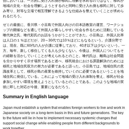
合においては、一方的に受け入れ側が移民に理解を求めるのではなく、移民が
地域の文化・社会を理解しようとするのと同時に受け入れ側も移民に対して歩
み寄り、対等な立場で相互理解できるような仕組みを整えていくことが求めら
れるだろう。
ゼミの最後に、香川県・小豆島で外国人向けの日本語教室の運営、ワークショ
ップの開催などを通して外国人が暮らしやすい社会を作るために活動している
喰代伸之氏、喰代彩氏のお話をうかがうことができた。小豆島は、外国人比率
は人口の１％ほどだが、20～30代では10％ほどにもなるという。介護分野で
は、現在、既に60代の人が介護に従事しており、40才以下は少ないという。一
方、毎年、新しく移住してくる人も少なくない。今後は、外国人についてもそ
の経験を活かしていくことが考えられるとのこと。喰代氏は、離島は社会問題
を分かりやすく示す場所であると述べ、移民統合における課題解決のためには
移民と地域住民双方の努力が必要であると語った。小豆島では、地域住民の意
識改革として、移民が島の産業を維持していくのに必要であるということを地
域住民に発信している。これによって地域の受け入れ体制を整え、移民が社会
参加しやすい環境を整えようとしているとのことである。このような地域の実
状に即した対応が今後、重要になるだろう。
Summary in English language
Japan must establish a system that enables foreign workers to live and work in
Japanese society on a long-term basis in this and future generations. The key
to the future will lie in how to implement necessary systemic changes that
support social change while enabling people from different backgrounds to
work together.