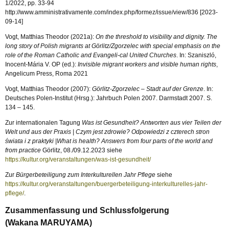
1/2022, pp. 33-94
http://www.amministrativamente.com/index.php/formez/issue/view/836 [2023-
09-14]
Vogt, Matthias Theodor (2021a):
On the threshold to visibility and dignity. The
long story of Polish migrants at Görlitz/Zgorzelec with special emphasis on the
role of the Roman Catholic and Evangeli-cal United Churches
. In: Szaniszló,
Inocent-Mária V. OP (ed.):
Invisible migrant workers and visible human rights
,
Angelicum Press, Roma 2021
Vogt, Matthias Theodor (2007):
Görlitz-Zgorzelec – Stadt auf der Grenze
. In:
Deutsches Polen-Institut (Hrsg.): Jahrbuch Polen 2007. Darmstadt 2007. S.
134 – 145.
Zur internationalen Tagung
Was ist Gesundheit? Antworten aus vier Teilen der
Welt und aus der Praxis | Czym jest zdrowie?
Odpowiedzi z czterech stron
świata i z praktyki |What is health?
Answers from four parts of the world and
from practice
Görlitz, 08./09.12.2023 siehe
https://kultur.org/veranstaltungen/was-ist-gesundheit/
Zur
Bürgerbeteiligung zum Interkulturellen Jahr Pflege
siehe
https://kultur.org/veranstaltungen/buergerbeteiligung-interkulturelles-jahr-
pflege/
.
Zusammenfassung und Schlussfolgerung
(Wakana MARUYAMA)