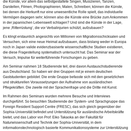
die Künste, vor allem das selbstgestaltete Singen, Musizieren, Tanzen,
Darstellen, Filmen, Photographieren, Malen, Schreiben; können die Künste,
bei denen die Herkunft nur eine unwesentliche Rolle spielt, das individuelle
Vermögen dagegen sehr; können also die Künste eine Brücke zum Ankommen
in der japanischen Lebenswelt schlagen? Und sind die Künste in der Lage,
jene ‚Ritterrüstung‘, die vor Verbalinjurien schützt, aufzubauen?
Es klingt erstaunlich angesichts von Millionen von Migrationsschicksalen und
Versuchen, sich eine neue Heimat aufzubauen, dass bislang weder in Europa
noch in Japan valide evidenzbasiserte wissenschaftliche Studien existieren,
die diese Fragestellung systematisch untersucht hat. Das Seminar war der
Versuch, Impulse für weiterführende Forschungen zu geben.
Am Seminar nahmen 18 Studierende teil, drei davon Austauschstudierende
aus Deutschland. So haben wir drei Gruppen mit je einem deutschen
Gaststudenten gebildet. Die erste Gruppe befasste sich mit den gesetzlichen
und strukturellen Voraussetzungen der Aufnahme von ausländischen
Pflegekräften. Die zweite mit der Sprachenfrage und die Dritte mit Kunst.
Im Rahmen des Seminars wurden mehrere Besuche und Interviews
durchgeführt. So besuchten Studierende der System- und Sprachgruppe das
Foreign Resident Support Centre (FRESC), das sich gleich gegenüber der
Sophia-Universität befindet und Unterstützung für ausländische Arbeitskräfte
bietet, und das Labor von Prof. Eiko Takaoka an der Fakultät für
Naturwissenschaft und Technik der Sophia-Universität, in dem
informationstechnologisch basierte Kommunikationssysteme zur Unterstützung