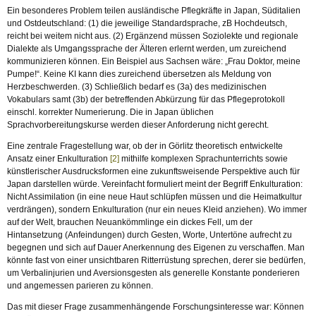
Ein besonderes Problem teilen ausländische Pflegkräfte in Japan, Süditalien
und Ostdeutschland: (1) die jeweilige Standardsprache, zB Hochdeutsch,
reicht bei weitem nicht aus. (2) Ergänzend müssen Soziolekte und regionale
Dialekte als Umgangssprache der Älteren erlernt werden, um zureichend
kommunizieren können. Ein Beispiel aus Sachsen wäre: „Frau Doktor, meine
Pumpe!“. Keine KI kann dies zureichend übersetzen als Meldung von
Herzbeschwerden. (3) Schließlich bedarf es (3a) des medizinischen
Vokabulars samt (3b) der betreffenden Abkürzung für das Pflegeprotokoll
einschl. korrekter Numerierung. Die in Japan üblichen
Sprachvorbereitungskurse werden dieser Anforderung nicht gerecht.
Eine zentrale Fragestellung war, ob der in Görlitz theoretisch entwickelte
Ansatz einer Enkulturation
[2]
mithilfe komplexen Sprachunterrichts sowie
künstlerischer Ausdrucksformen eine zukunftsweisende Perspektive auch für
Japan darstellen würde. Vereinfacht formuliert meint der Begriff Enkulturation:
Nicht Assimilation (in eine neue Haut schlüpfen müssen und die Heimatkultur
verdrängen), sondern Enkulturation (nur ein neues Kleid anziehen). Wo immer
auf der Welt, brauchen Neuankömmlinge ein dickes Fell, um der
Hintansetzung (Anfeindungen) durch Gesten, Worte, Untertöne aufrecht zu
begegnen und sich auf Dauer Anerkennung des Eigenen zu verschaffen. Man
könnte fast von einer unsichtbaren Ritterrüstung sprechen, derer sie bedürfen,
um Verbalinjurien und Aversionsgesten als generelle Konstante ponderieren
und angemessen parieren zu können.
Das mit dieser Frage zusammenhängende Forschungsinteresse war: Können