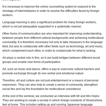
It is necessary to improve the online counselling system to respond to the
shortage of intermediaries in order to resolve the difficulties faced by foreign
workers.
Language learning is also a significant problem for many foreign workers,
which is not yet adequately supported in a systematic manner.
Other forms of communication are also important for improving understanding
between people from different cultural backgrounds and achieving multicultural
conviviality. It is therefore necessary not only to take measures in the language
field, but also to collaborate with other fields such as technology, art and music,
which complement each other, in order to compensate for what is lacking.
Art plays a central role in this, as it can build bridges between different social
groups and enable new forms of participation.
Art, such as music and dance, offers a way to overcome cultural barriers and
promote exchange through its non-verbal and emotional nature.
Therefore, art and culture are not just entertainment or a means of personal
expression. They can also help to create a sense of community, strengthen
social ties and lay the foundation for multicultural coexistence.
At the end of the seminar, we conducted an interview with Mr and Mrs Hojiro.
They are working to create a society in which foreign residents of Shodoshima
feel at home. This includes setting up and running Japanese language