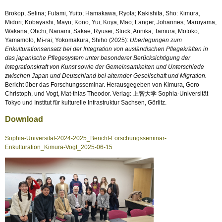
Brokop, Selina; Futami, Yuito; Hamakawa, Ryota; Kakishita, Sho: Kimura,
Midori; Kobayashi, Mayu; Kono, Yui; Koya, Mao; Langer, Johannes; Maruyama,
Wakana; Ohchi, Nanami; Sakae, Ryusei; Stuck, Annika; Tamura, Motoko;
Yamamoto, Mi-rai; Yokomakura, Shiho (2025):
Überlegungen zum
Enkulturationsansatz bei der Integration von ausländischen Pflegekräften in
das japanische Pflegesystem unter besonderer Berücksichtigung der
Integrationskraft von Kunst sowie der Gemeinsamkeiten und Unterschiede
zwischen Japan und Deutschland bei alternder Gesellschaft und Migration.
Bericht über das Forschungsseminar. Herausgegeben von Kimura, Goro
Christoph, und Vogt, Mat-thias Theodor. Verlag: 上智大学 Sophia-Universität
Tokyo und Institut für kulturelle Infrastruktur Sachsen, Görlitz.
Download
Sophia-Universität-2024-2025_Bericht-Forschungsseminar-
Enkulturation_Kimura-Vogt_2025-06-15