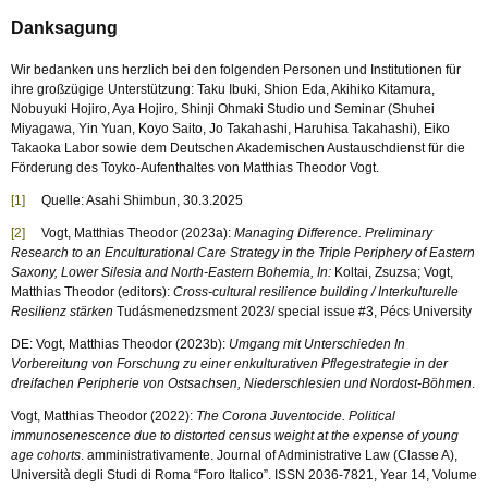
Danksagung
Wir bedanken uns herzlich bei den folgenden Personen und Institutionen für
ihre großzügige Unterstützung: Taku Ibuki, Shion Eda, Akihiko Kitamura,
Nobuyuki Hojiro, Aya Hojiro, Shinji Ohmaki Studio und Seminar (Shuhei
Miyagawa, Yin Yuan, Koyo Saito, Jo Takahashi, Haruhisa Takahashi), Eiko
Takaoka Labor sowie dem Deutschen Akademischen Austauschdienst für die
Förderung des Toyko-Aufenthaltes von Matthias Theodor Vogt.
[1]
Quelle: Asahi Shimbun, 30.3.2025
[2]
Vogt, Matthias Theodor (2023a):
Managing Difference.
Preliminary
Research to an Enculturational Care Strategy in the Triple Periphery of Eastern
Saxony, Lower Silesia and North-Eastern Bohemia, In:
Koltai, Zsuzsa; Vogt,
Matthias Theodor (editors):
Cross-cultural resilience building / Interkulturelle
Resilienz stärken
Tudásmenedzsment 2023/ special issue #3, Pécs University
DE: Vogt, Matthias Theodor (2023b):
Umgang mit Unterschieden In
Vorbereitung von Forschung zu einer enkulturativen Pflegestrategie in der
dreifachen Peripherie von Ostsachsen, Niederschlesien und Nordost-Böhmen
.
Vogt, Matthias Theodor (2022):
The Corona Juventocide. Political
immunosenescence due to distorted census weight at the expense of young
age cohorts
. amministrativamente. Journal of Administrative Law (Classe A),
Università degli Studi di Roma “Foro Italico”. ISSN 2036-7821, Year 14, Volume