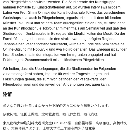
von Pflegekräften entwickelt werden. Die Studierende der Kunstgruppe
nahmen Kontakte zu Kunstschaffenden auf. So wurden Interviews mit dem
Labor von Prof. Shinji Ohmaki der Kunsthochschule Tokyo, das verschiedene
Workshops, u.a. auch in Pflegeheimen, organisiert, und mit dem bildenden
Künstler Taku Ibuki und seinem Team durchgeführt. Shion Eda, Musikstudent
an der Kunsthochschule Tokyo, nahm mehrmals am Seminar teil und gab den
Studierenden Denkimpulse in Bezug auf die Möglichkeiten der Musik. Da der
Fachkräftemangel besonders in den strukturwandelgeprägten Regionen
Japans einen Pflegenotstand verursacht, wurde am Ende des Seminars eine
Online-Sitzung mit Nobuyuki und Aya Hojiro gehalten. Das Ehepaar ist auf der
Insel Shodoshima in der Integration von Immigranten engagiert und hat
Erfahrung mit Zusammenarbeit mit ausländischen Pflegekräften.
Wir hoffen, dass die Überlegungen, die die Studierenden im Folgenden
zusammengefasst haben, Impulse für weitere Fragestellungen und
Forschungen geben, die zum Wohlbefinden der Pflegekräfte, der
Pflegebedürftigen und der jeweilligen Angehörigen beitragen kann.
謝辞
多大なご協力を惜しまなかった下記の方々に心から感謝いたします。
伊吹拓様、江田士恩様、北村晃彦様、喰代伸之様、喰代彩様
東京藝術大学彫刻科大巻研究室(Yin Yuan様、齋藤晃祥様、髙橋穣様、髙橋晴久
様)、大巻伸嗣スタジオ、上智大学理工学部高岡詠子研究室