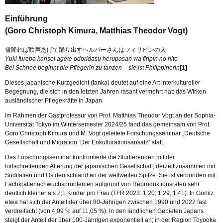
Einführung
(Goro Christoph Kimura, Matthias Theodor Vogt)
雪降れば歓声あげて踊り出すヘルパーさんはフィリピンの人
Yuki fureba kansei agete odoridasu herupasan wa firipin no hito
Bei Schnee beginnt die Pflegerin zu tanzen – sie ist Philippinerin
[1]
Dieses japanische Kurzgedicht (tanka) deutet auf eine Art interkultureller
Begegnung, die sich in den letzten Jahren rasant vermehrt hat: das Wirken
ausländischer Pflegekräfte in Japan.
Im Rahmen der Gastprofessur von Prof. Matthias Theodor Vogt an der Sophia-
Universität Tokyo im Wintersemester 2024/25 fand das gemeinsam von Prof.
Goro Christoph Kimura und M. Vogt geleitete Forschungsseminar „Deutsche
Gesellschaft und Migration. Der Enkulturationsansatz“ statt.
Das Forschungsseminar konfrontierte die Studierenden mit der
fortschreitenden Alterung der japanischen Gesellschaft, derzeit zusammen mit
Süditalien und Ostdeutschland an der weltweiten Spitze. Sie ist verbunden mit
Fachkräftenachwuchsproblemen aufgrund von Reproduktionsraten sehr
deutlich kleiner als 2,1 Kinder pro Frau (TFR 2023: 1,20; 1,29; 1,41). In Görlitz
etwa hat sich der Anteil der über 80-Jährigen zwischen 1990 und 2022 fast
verdreifacht (von 4,09 % auf 11,05 %). In den ländlichen Gebieten Japans
steigt der Anteil der über 100-Jährigen exponentiell an; in der Region Toyooka