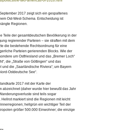
s/politics/the-two-americas-of-2016.html
eptember 2017 zeigt sich ein gespaltenes
inem Ost-West-Schema. Entscheidung ist
ehängte Regionen.
e Teile der gesamtdeutschen Bevölkerung in der
ng regierender Parteien – sie straften mit dem
zte die bestehende Rechtsordnung für eine
gerliche Parteien gerierenden Blocks. Wie der
esondere um Ostfriesland und das „Bremer Loch“
“, die „Straße von Göttingen“ und das
el und die „Saarländische Riviera“; um Bayern
 Nord-Ostdeutsche See“.
landkarte 2017 mit der Karte der
em abzeichnet (daher wurde hier bewußt das Jahr
Wanderungsverluste sind teils sogar
ellrot markiert sind die Regionen mit leicht
innerregionen; hellgrün ein wichtiger Teil der
ropolen größer 500.000 Einwohner; die einzige