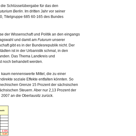
 die Schlüsselübergabe für das den
uturium Berlin
. Im dritten Jahr vor seiner
 30, Titelgruppe 685 60-165 des Bundes
se der Wissenschaft und Politik an den eingangs
tagswahl und damit am
Futurum
unserer
aft gibt es in der Bundesrepublik nicht. Der
tädten ist in der Urbanistik schmal, in den
handen. Das Thema Landkreis und
t noch behandelt werden.
n kaum nennenswerte Mittel, die zu einer
direkte soziale Effekte entfalten könnten. So
schechischen Grenze 15 Prozent der sächsischen
ächsischen Steuern. Aber nur 2,13 Prozent der
 2007 an die Oberlausitz zurück.