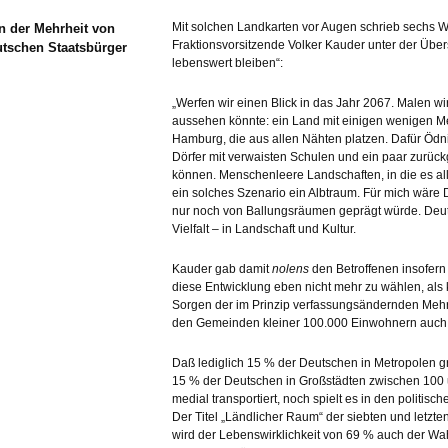
Mit solchen Landkarten vor Augen schrieb sechs 
n der Mehrheit von
Fraktionsvorsitzende Volker Kauder unter der Über
utschen Staatsbürger
lebenswert bleiben“:
„Werfen wir einen Blick in das Jahr 2067. Malen wi
aussehen könnte: ein Land mit einigen wenigen Mega
Hamburg, die aus allen Nähten platzen. Dafür Ödn
Dörfer mit verwaisten Schulen und ein paar zurüc
können. Menschenleere Landschaften, in die es all
ein solches Szenario ein Albtraum. Für mich wäre
nur noch von Ballungsräumen geprägt würde. Deut
Vielfalt – in Landschaft und Kultur.
Kauder gab damit
nolens
den Betroffenen insofern 
diese Entwicklung eben nicht mehr zu wählen, als
Sorgen der im Prinzip verfassungsändernden Mehr
den Gemeinden kleiner 100.000 Einwohnern auch 
Daß lediglich 15 % der Deutschen in Metropolen 
15 % der Deutschen in Großstädten zwischen 100
medial transportiert, noch spielt es in den politi
Der Titel „Ländlicher Raum“ der siebten und letzt
wird der Lebenswirklichkeit von 69 % auch der Wahl