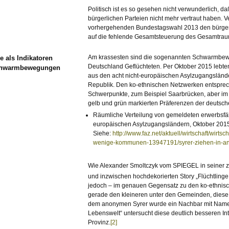
Politisch ist es so gesehen nicht verwunderlich, 
bürgerlichen Parteien nicht mehr vertraut haben. Ve
vorhergehenden Bundestagswahl 2013 den bürgerli
auf die fehlende Gesamtsteuerung des Gesamtraume
Am krassesten sind die sogenannten Schwarmbew
e als Indikatoren
Deutschland Geflüchteten. Per Oktober 2015 lebt
Schwarmbewegungen
aus den acht nicht-europäischen Asylzugangslände
Republik. Den ko-ethnischen Netzwerken entsprech
Schwerpunkte, zum Beispiel Saarbrücken, aber im 
gelb und grün markierten Präferenzen der deuts
Räumliche Verteilung von gemeldeten erwerbsfä
europäischen Asylzugangsländern, Oktober 2015.
Siehe:
http://www.faz.net/aktuell/wirtschaft/wirtsch
wenige-kommunen-13947191/syrer-ziehen-in-an
Wie Alexander Smoltczyk vom SPIEGEL in seiner z
und inzwischen hochdekorierten Story „Flüchtlinge
jedoch – im genauen Gegensatz zu den ko-ethnisc
gerade den kleineren unter den Gemeinden, diese w
dem anonymen Syrer wurde ein Nachbar mit Name
Lebenswelt“ untersucht diese deutlich besseren I
Provinz.
[2]