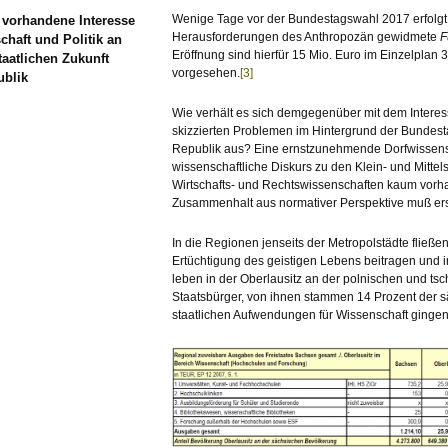
Wenige Tage vor der Bundestagswahl 2017 erfolgt
 vorhandene Interesse
Herausforderungen des Anthropozän gewidmete
F
haft und Politik an
Eröffnung sind hierfür 15 Mio. Euro im Einzelplan
aatlichen Zukunft
vorgesehen.
[3]
ublik
Wie verhält es sich demgegenüber mit dem Interes
skizzierten Problemen im Hintergrund der Bundes
Republik aus? Eine ernstzunehmende Dorfwissensch
wissenschaftliche Diskurs zu den Klein- und Mittels
Wirtschafts- und Rechtswissenschaften kaum vor
Zusammenhalt aus normativer Perspektive muß ers
In die Regionen jenseits der Metropolstädte fließe
Ertüchtigung des geistigen Lebens beitragen und in
leben in der Oberlausitz an der polnischen und t
Staatsbürger, von ihnen stammen 14 Prozent der s
staatlichen Aufwendungen für Wissenschaft gingen