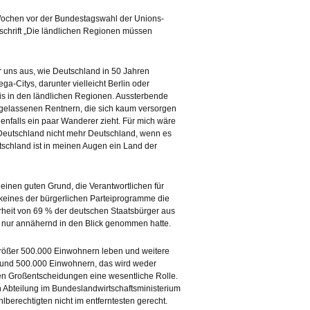
Wochen vor der Bundestagswahl der Unions-
schrift „Die ländlichen Regionen müssen
r uns aus, wie Deutschland in 50 Jahren
-Citys, darunter vielleicht Berlin oder
is in den ländlichen Regionen. Aussterbende
kgelassenen Rentnern, die sich kaum versorgen
enfalls ein paar Wanderer zieht. Für mich wäre
 Deutschland nicht mehr Deutschland, wenn es
schland ist in meinen Augen ein Land der
einen guten Grund, die Verantwortlichen für
 keines der bürgerlichen Parteiprogramme die
heit von 69 % der deutschen Staatsbürger aus
nur annähernd in den Blick genommen hatte.
größer 500.000 Einwohnern leben und weitere
 und 500.000 Einwohnern, das wird weder
schen Großentscheidungen eine wesentliche Rolle.
en Abteilung im Bundeslandwirtschaftsministerium
berechtigten nicht im entferntesten gerecht.