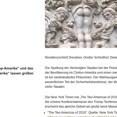
Residenzschloß Dresdner, Großer Schloßhof, Detai
Die Spaltung der Vereinigten Staaten bei der Präs
p-Amerika“ und das
der Bevölkerung im Clinton-Amerika und einen si
erika“ lassen grüßen
ist ein vieldiskutiertes Phänomen. Der Wahlausgan
wesentlichen Teil der Sicherheitsbündnisse, der Wel
vieler Staaten.
Die New York Times hat „The Two Americas of 2016”
die schiere Kontinentalmasse des Trump-Territori
erscheint das gleiche Gebiet als große leere Mass
“The Two Americas of 2016”. Quelle: New York Ti