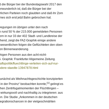
daß die Bürger bei der Bundestagswahl 2017 den
rwunderlich ist, daß die Bürger bei der
chen Parteien noch glaubten und daß ihr Zorn
s sich erst jetzt Bahn gebrochen hat.
egungen im übrigen unter den nach
en rund 50 % der 215.000 gemeldeten Personen
rn in nur 33 der 402 Stadt- und Landkreise der
end, zeigt die FAZ-Graphik einige andere
wesentlichen folgen die Geflüchteten den oben
chen Binnenwanderung.
higen Personen aus den acht nicht-
 Graphik: Frankfurter Allgemeine Zeitung.
aftspolitik/fluechtlinge-verteilen-sich-auf-nur-
dere-staedte-13947878.html
unächst als Weihnachtsgeschichte konzipierten
[1]
 in der Provinz“ beobachten konnte,
gelingt es
hen Zentrifugalmomenten der Flüchtlingen –
irkungsvoll und nachhaltig zu integrieren: aus
n. Die Studie „Ankommen in der deutschen
ntegrationschancen in der vielgeschmähten