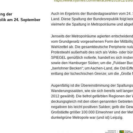
https://www.nytimes.com/interactive/2016/11/16/u
Auch im Ergebnis der Bundestagswahlen vom 24. S
ung der
Land. Diese Spaltung der Bundesrepublik folgt ke
lik am 24. September
vielmehr die Spaltung in Metropolräume und abg
Jenseits der Metropolräume agierten entscheidend
vom Grundgesetz vorgesehenen Form der Mißbilligu
Wahlzettel ab. Die gesamtdeutsche Peripherie nut
Protestwahl außerhalb des sich als Volks- oder bür
SPIEGEL genüßlich notierte, handelt es sich insb
sowie den Hamburger Süden; um die „Fuldaer Bucht
„Iserlohner Becken“; um Aachen-Land, die Ost-Eiff
entlang der tschechischen Grenze; um die „Große
Augenfällig ist die Übereinstimmung der Spaltungs
Wanderungssalden, wie sie sich bereits seit lang
2012 gewählt). Die tiefrot gefärbten Regionen der 
deckungsgleich mit den oben genannten Gebieten. H
negativen bis leicht positiven Salden; gelb die Gew
Großstädte größer 100.000 Einwohner und der Met
dunkelgrüne Metropole war (und ist) Leipzig.