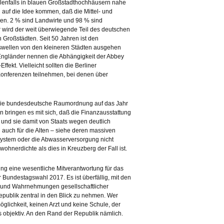
 Allenfalls in blauen Großstadthochhäusern nahe
f die Idee kommen, daß die Mittel- und
en. 2 % sind Landwirte und 98 % sind
er wird der weit überwiegende Teil des deutschen
n Großstädten. Seit 50 Jahren ist den
swellen von den kleineren Städten ausgehen
 Engländer nennen die Abhängigkeit der Abbey
fekt. Vielleicht sollten die Berliner
Konferenzen teilnehmen, bei denen über
ß die bundesdeutsche Raumordnung auf das Jahr
n bringen es mit sich, daß die Finanzausstattung
 und sie damit von Staats wegen deutlich
 auch für die Alten – siehe deren massiven
lsystem oder die Abwasserversorgung nicht
ohnerdichte als dies in Kreuzberg der Fall ist.
g eine wesentliche Mitverantwortung für das
r Bundestagswahl 2017. Es ist überfällig, mit den
en und Wahrnehmungen gesellschaftlicher
publik zentral in den Blick zu nehmen. Wer
glichkeit, keinen Arzt und keine Schule, der
es objektiv. An den Rand der Republik nämlich.