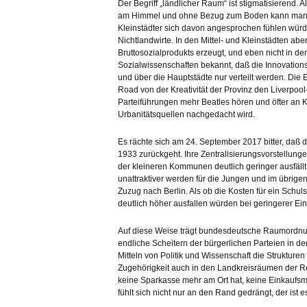
Der Begriff „ländlicher Raum“ ist stigmatisierend.
am Himmel und ohne Bezug zum Boden kann man au
Kleinstädter sich davon angesprochen fühlen würd
Nichtlandwirte. In den Mittel- und Kleinstädten ab
Bruttosozialprodukts erzeugt, und eben nicht in de
Sozialwissenschaften bekannt, daß die Innovation
und über die Hauptstädte nur verteilt werden. Die
Road von der Kreativität der Provinz den Liverpool-Ef
Parteiführungen mehr Beatles hören und öfter an 
Urbanitätsquellen nachgedacht wird.
Es rächte sich am 24. September 2017 bitter, da
1933 zurückgeht. Ihre Zentralisierungsvorstellunge
der kleineren Kommunen deutlich geringer ausfällt
unattraktiver werden für die Jungen und im übrigen
Zuzug nach Berlin. Als ob die Kosten für ein Schu
deutlich höher ausfallen würden bei geringerer Einw
Auf diese Weise trägt bundesdeutsche Raumordnun
endliche Scheitern der bürgerlichen Parteien in de
Mitteln von Politik und Wissenschaft die Struktur
Zugehörigkeit auch in den Landkreisräumen der Re
keine Sparkasse mehr am Ort hat, keine Einkaufsmö
fühlt sich nicht nur an den Rand gedrängt, der ist 