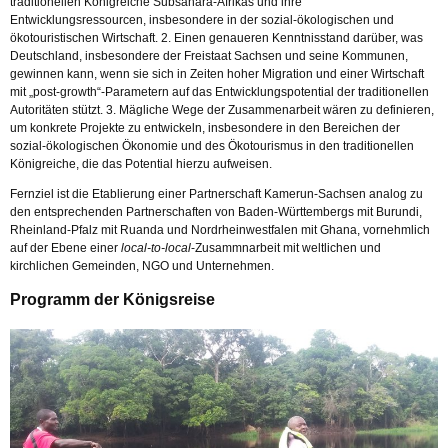
traditionellen Königreiche Subsahara-Afrikas und ihre
Entwicklungsressourcen, insbesondere in der sozial-ökologischen und
ökotouristischen Wirtschaft. 2. Einen genaueren Kenntnisstand darüber, was
Deutschland, insbesondere der Freistaat Sachsen und seine Kommunen,
gewinnen kann, wenn sie sich in Zeiten hoher Migration und einer Wirtschaft
mit „post-growth“-Parametern auf das Entwicklungspotential der traditionellen
Autoritäten stützt. 3. Mägliche Wege der Zusammenarbeit wären zu definieren,
um konkrete Projekte zu entwickeln, insbesondere in den Bereichen der
sozial-ökologischen Ökonomie und des Ökotourismus in den traditionellen
Königreiche, die das Potential hierzu aufweisen.
Fernziel ist die Etablierung einer Partnerschaft Kamerun-Sachsen analog zu
den entsprechenden Partnerschaften von Baden-Württembergs mit Burundi,
Rheinland-Pfalz mit Ruanda und Nordrheinwestfalen mit Ghana, vornehmlich
auf der Ebene einer
local-to-local
-Zusammnarbeit mit weltlichen und
kirchlichen Gemeinden, NGO und Unternehmen.
Programm der Königsreise