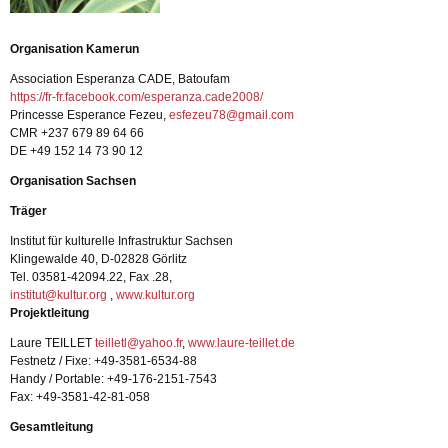
Organisation Kamerun
Association Esperanza CADE, Batoufam
https://fr-fr.facebook.com/esperanza.cade2008/
Princesse Esperance Fezeu,
esfezeu78@gmail.com
CMR +237 679 89 64 66
DE +49 152 14 73 90 12
Organisation Sachsen
Träger
Institut für kulturelle Infrastruktur Sachsen
Klingewalde 40, D-02828 Görlitz
Tel. 03581-42094.22, Fax .28,
institut@kultur.org
,
www.kultur.org
Projektleitung
Laure TEILLET
teilletl@yahoo.fr
,
www.laure-teillet.de
Festnetz / Fixe: +49-3581-6534-88
Handy / Portable: +49-176-2151-7543
Fax: +49-3581-42-81-058
Gesamtleitung