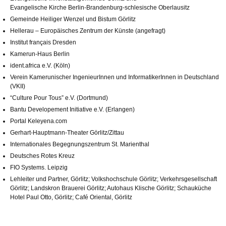
Evangelische Kirche Berlin-Brandenburg-schlesische Oberlausitz
Gemeinde Heiliger Wenzel und Bistum Görlitz
Hellerau – Europäisches Zentrum der Künste (angefragt)
Institut français Dresden
Kamerun-Haus Berlin
ident.africa e.V. (Köln)
Verein Kamerunischer IngenieurInnen und InformatikerInnen in Deutschland
(VKII)
“Culture Pour Tous” e.V. (Dortmund)
Bantu Developement Initiative e.V. (Erlangen)
Portal Keleyena.com
Gerhart-Hauptmann-Theater Görlitz/Zittau
Internationales Begegnungszentrum St. Marienthal
Deutsches Rotes Kreuz
FIO Systems. Leipzig
Lehleiter und Partner, Görlitz; Volkshochschule Görlitz; Verkehrsgesellschaft
Görlitz; Landskron Brauerei Görlitz; Autohaus Klische Görlitz; Schauküche
Hotel Paul Otto, Görlitz; Café Oriental, Görlitz