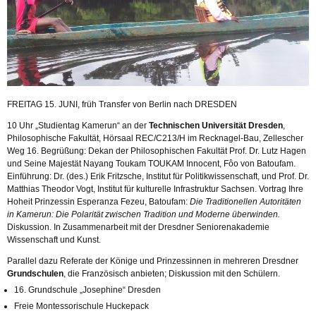
FREITAG 15. JUNI, früh Transfer von Berlin nach DRESDEN
10 Uhr „Studientag Kamerun“ an der
Technischen Universität Dresden
,
Philosophische Fakultät, Hörsaal REC/C213/H im Recknagel-Bau, Zellescher
Weg 16. Begrüßung: Dekan der Philosophischen Fakultät Prof. Dr. Lutz Hagen
und Seine Majestät Nayang Toukam TOUKAM Innocent, Fôo von Batoufam.
Einführung: Dr. (des.) Erik Fritzsche, Institut für Politikwissenschaft, und Prof. Dr.
Matthias Theodor Vogt, Institut für kulturelle Infrastruktur Sachsen. Vortrag Ihre
Hoheit Prinzessin Esperanza Fezeu, Batoufam:
Die Traditionellen Autoritäten
in Kamerun: Die Polarität zwischen Tradition und Moderne überwinden.
Diskussion. In Zusammenarbeit mit der Dresdner Seniorenakademie
Wissenschaft und Kunst.
Parallel dazu Referate der Könige und Prinzessinnen in mehreren Dresdner
Grundschulen
, die Französisch anbieten; Diskussion mit den Schülern.
16. Grundschule „Josephine“ Dresden
Freie Montessorischule Huckepack