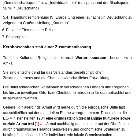
„Gemeinschaftsquote“ bzw. „Individualquote“ (entsprechend der Staatsquote
50 % in Deutschland)
5.4. Handlungsempfehlung IV: Erarbeitung einer (zunächst in Deutschland zu
zeigenden) Großausstellung „Kamerun“
Einzelne Elemente der Reise
Postscriptum
Kernbotschaften statt einer Zusammenfassung
Tradition, Kultur und Religion sind
zentrale Werteressourcen
– besonders in
Afrika.
Sie sind entscheidend für das Verständnis gesellschaftlichen
Zusammenlebens und die Chancen wirtschaftlicher Entwicklung.
Die unterschiedlichen Situationen in verschiedenen Ländern und Regionen
bis hin zur jeweiligen Orts- bzw. Chiefebene müssen je für sich betrachtet und
ausgewertet werden.
Generell gilt allerdings: Armut wird heute durch die europäische Brille fast
ausschließlich auf der materiellen Ebene wahrgenommen. Doch schon die
EG-Minister stellten 1984
eine grundsätzlich gleichrangige kulturelle sowie
soziale Armut
fest.
[1]
Um Armut nachhaltig und nicht nur auf der Oberfläche
durch pragmatische Herangehensweisen und ökonomische Strategien zu
bekämpfen, müssen die für Individuen wie lokale Gemeinschaften