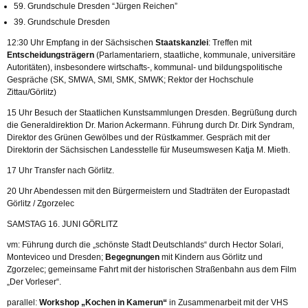
59. Grundschule Dresden “Jürgen Reichen”
39. Grundschule Dresden
12:30 Uhr Empfang in der Sächsischen
Staatskanzlei
: Treffen mit
Entscheidungsträgern
(Parlamentariern, staatliche, kommunale, universitäre
Autoritäten), insbesondere wirtschafts-, kommunal- und bildungspolitische
Gespräche (SK, SMWA, SMI, SMK, SMWK; Rektor der Hochschule
Zittau/Görlitz)
15 Uhr Besuch der Staatlichen Kunstsammlungen Dresden. Begrüßung durch
die Generaldirektion Dr. Marion Ackermann. Führung durch Dr. Dirk Syndram,
Direktor des Grünen Gewölbes und der Rüstkammer. Gespräch mit der
Direktorin der Sächsischen Landesstelle für Museumswesen Katja M. Mieth.
17 Uhr Transfer nach Görlitz.
20 Uhr Abendessen mit den Bürgermeistern und Stadträten der Europastadt
Görlitz / Zgorzelec
SAMSTAG 16. JUNI GÖRLITZ
vm: Führung durch die „schönste Stadt Deutschlands“ durch Hector Solari,
Monteviceo und Dresden;
Begegnungen
mit Kindern aus Görlitz und
Zgorzelec; gemeinsame Fahrt mit der historischen Straßenbahn aus dem Film
„Der Vorleser“.
parallel:
Workshop „Kochen in Kamerun“
in Zusammenarbeit mit der VHS