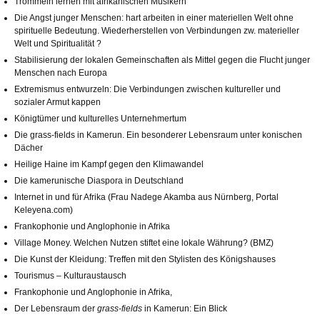
Trommeln lernen mit afrikanischen Musikern
Die Angst junger Menschen: hart arbeiten in einer materiellen Welt ohne
spirituelle Bedeutung. Wiederherstellen von Verbindungen zw. materieller
Welt und Spiritualität ?
Stabilisierung der lokalen Gemeinschaften als Mittel gegen die Flucht junger
Menschen nach Europa
Extremismus entwurzeln: Die Verbindungen zwischen kultureller und
sozialer Armut kappen
Königtümer und kulturelles Unternehmertum
Die grass‐fields in Kamerun. Ein besonderer Lebensraum unter konischen
Dächer
Heilige Haine im Kampf gegen den Klimawandel
Die kamerunische Diaspora in Deutschland
Internet in und für Afrika (Frau Nadege Akamba aus Nürnberg, Portal
Keleyena.com)
Frankophonie und Anglophonie in Afrika
Village Money. Welchen Nutzen stiftet eine lokale Währung? (BMZ)
Die Kunst der Kleidung: Treffen mit den Stylisten des Königshauses
Tourismus – Kulturaustausch
Frankophonie und Anglophonie in Afrika,
Der Lebensraum der
grass-fields
in Kamerun: Ein Blick