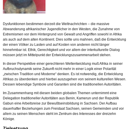
Dysfunktionen bestimmen derzeit die Weltnachrichten – die massive
Abwanderung afrikanischer Jugendlicher in den Westen, die Zunahme von
Extremismen vor dem Hintergrund von Gewalt und Angriffen sowohl in Afrika
als auch auf dem alten Kontinent. Dies sollte uns mahnen, daß die Entwicklung
der einen Völker zu Lasten und auf Kosten von anderen nicht länger
hinnehmbar ist. Ethik, Gerechtigkeit und vor allem der interkulturelle Dialog
müssen jetzt im Mittelpunkt der Entwicklungszusammenarbeit stehen.
In dieser Perspektive einer gerechteren Weltentwicklung muß Afrika in seiner
Aufbruchsdynamik seine Zukunft nicht mehr in einer Logik einer Polarität
„zwischen Tradition und Moderne“ denken. Es ist notwendig, die Entwicklung
Afrikas zu überdenken und hierbei auszugehen von seinem kulturellen Wesen.
Dessen lebendige Symbole und Garanten sind die traditionellen Autoritäten.
Im Zusammenhang mit diesen beiden globalen Themen unternimmt eine
Delegation traditioneller Autoritäten aus Benin, Kamerun und der Republik
Gabun eine Arbeitsreise zur Bewußtseinsbildung in Sachsen. Der Aufbau
dauerhafter Beziehungen zum Freistaat Sachsen, seinen Gemeinden und vor
allem zu seinen Menschen steht im Zentrum des Interesses der dreizehn
Könige.
Zielsetzung