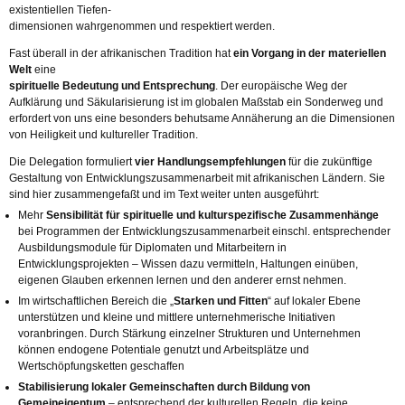
existentiellen Tiefen-
dimensionen wahrgenommen und respektiert werden.
Fast überall in der afrikanischen Tradition hat
ein Vorgang in der materiellen
Welt
eine
spirituelle Bedeutung und Entsprechung
. Der europäische Weg der
Aufklärung und Säkularisierung ist im globalen Maßstab ein Sonderweg und
erfordert von uns eine besonders behutsame Annäherung an die Dimensionen
von Heiligkeit und kultureller Tradition.
Die Delegation formuliert
vier Handlungsempfehlungen
für die zukünftige
Gestaltung von Entwicklungszusammenarbeit mit afrikanischen Ländern. Sie
sind hier zusammengefaßt und im Text weiter unten ausgeführt:
Mehr
Sensibilität für spirituelle und kulturspezifische Zusammenhänge
bei Programmen der Entwicklungszusammenarbeit einschl. entsprechender
Ausbildungsmodule für Diplomaten und Mitarbeitern in
Entwicklungsprojekten – Wissen dazu vermitteln, Haltungen einüben,
eigenen Glauben erkennen lernen und den anderer ernst nehmen.
Im wirtschaftlichen Bereich die „
Starken und Fitten
“ auf lokaler Ebene
unterstützen und kleine und mittlere unternehmerische Initiativen
voranbringen. Durch Stärkung einzelner Strukturen und Unternehmen
können endogene Potentiale genutzt und Arbeitsplätze und
Wertschöpfungsketten geschaffen
Stabilisierung lokaler Gemeinschaften durch Bildung von
Gemeineigentum
– entsprechend der kulturellen Regeln, die keine