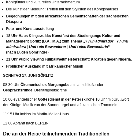
Königtümer und kulturelles Unternehmertum
Die Kunst der Kleidung: Treffen mit den Stylisten des Königshauses
Begegnungen mit den afrikanischen Gemeinschaften der sächsischen
Diaspora
Foto- und Kunstausstellung
18 Uhr Haus Klingewalde: Kunstfest des Studiengangs Kultur und
Management Görlitz (B.A., M.A.) zum Thema „
Y / un admirador | Y / una
admiradora | Und / ein Bewunderer | Und / eine Bewunderin
“
(nach Eugen Gomringer)
21 Uhr Public Viewing Fußballweltmeisterschaft: Kroatien gegen Nigeria.
Fröhlicher Ausklang mit afrikanischer Musik
SONNTAG 17. JUNI GÖRLITZ
08:30 Uhr
Ökumenisches Morgengebet
mit anschließender
Gesprächsrunde
. Dreifaltigkeitskirche
10:00 evangelischer
Gottesdienst in der Peterskirche
10 Uhr mit Grußwort
der Könige, Musik von der Sonnenorgel und afrikanischen Trommeln.
11:15 Uhr Imbiss im Martin-Moller-Haus.
12:00 Abfahrt nach BERLIN
Die an der Reise teilnehmenden Traditionellen