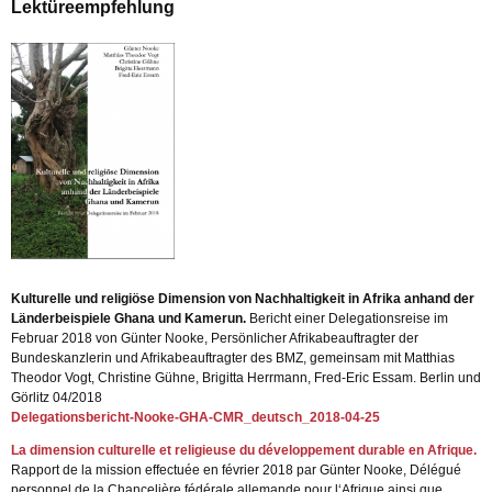
Lektüreempfehlung
Kulturelle und religiöse Dimension von Nachhaltigkeit in Afrika anhand der
Länderbeispiele Ghana und Kamerun.
Bericht einer Delegationsreise im
Februar 2018 von Günter Nooke, Persönlicher Afrikabeauftragter der
Bundeskanzlerin und Afrikabeauftragter des BMZ, gemeinsam mit Matthias
Theodor Vogt, Christine Gühne, Brigitta Herrmann, Fred-Eric Essam. Berlin und
Görlitz 04/2018
Delegationsbericht-Nooke-GHA-CMR_deutsch_2018-04-25
La dimension culturelle et religieuse du développement durable en Afrique.
Rapport de la mission effectuée en février 2018 par Günter Nooke, Délégué
personnel de la Chancelière fédérale allemande pour l‘Afrique ainsi que