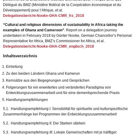
Délégué du BMZ (Ministère fédéral de la Coopération économique et du
Développement) pour l‘Afrique, et al.
Delegationsbericht-Nooke-GHA-CMR_frz_2018
“Cultural and religious dimensions of sustainability in Africa taking the
examples of Ghana and Cameroon”
. Report on a delegation journey
undertaken in February 2018 by Günter Nooke, German Chancellor’s Personal
Representative for Africa, BMZ’s Commissioner for Africa, et al.
Delegationsbericht-Nooke-GHA-CMR_englisch_2018
Inhaltsverzeichnis
Einleitung
Zu den beiden Ländern Ghana und Kamerun
Kernsätze aus den Begegnungen und Gesprächen
Folgerungen für ein erweitertes und verändertes Paradigma von
Entwicklungszusammenarbeit und für eine dementsprechende Praxis
Handlungsempfehlungen
5.1. Handlungsempfehlung I: Sensibilität für spirituelle und kulturspezifische
Zusammenhänge bei Programmen der Entwicklungszusammenarbeit
5.2. Handlungsempfehlung II: Die Starken stärken
5.3. Handlungsempfehlung III: Lokale Gemeinschaften mit je hälftiger