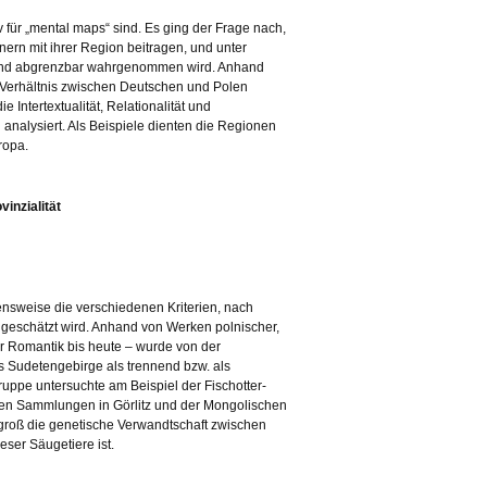
v für „mental maps“ sind. Es ging der Frage nach,
ern mit ihrer Region beitragen, und unter
und abgrenzbar wahrgenommen wird. Anhand
m Verhältnis zwischen Deutschen und Polen
e Intertextualität, Relationalität und
 analysiert. Als Beispiele dienten die Regionen
ropa.
inzialität
hensweise die verschiedenen Kriterien, nach
ingeschätzt wird. Anhand von Werken polnischer,
er Romantik bis heute – wurde von der
s Sudetengebirge als trennend bzw. als
pe untersuchte am Beispiel der Fischotter-
hen Sammlungen in Görlitz und der Mongolischen
groß die genetische Verwandtschaft zwischen
eser Säugetiere ist.