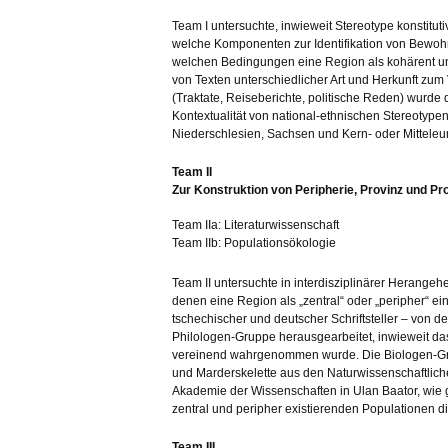
Team I untersuchte, inwieweit Stereotype konstituti
welche Komponenten zur Identifikation von Bewohn
welchen Bedingungen eine Region als kohärent 
von Texten unterschiedlicher Art und Herkunft zu
(Traktate, Reiseberichte, politische Reden) wurde di
Kontextualität von national-ethnischen Stereotypen
Niederschlesien, Sachsen und Kern- oder Mitteleu
Team II
Zur Konstruktion von Peripherie, Provinz und Prov
Team IIa: Literaturwissenschaft
Team IIb: Populationsökologie
Team II untersuchte in interdisziplinärer Herange
denen eine Region als „zentral“ oder „peripher“ e
tschechischer und deutscher Schriftsteller – von d
Philologen-Gruppe herausgearbeitet, inwieweit da
vereinend wahrgenommen wurde. Die Biologen-Grup
und Marderskelette aus den Naturwissenschaftlic
Akademie der Wissenschaften in Ulan Baator, wie 
zentral und peripher existierenden Populationen di
Team III