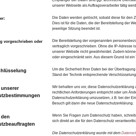
Empfänger der Daten sind ggf. technische Dienstlei
unserer Webseite als Auftragsverarbeiter tätig wer
Die Daten werden gelöscht, sobald diese für den Z
er:
Dies ist für die Daten, die der Bereitstellung der W
jeweilige Sitzung beendet ist.
Die Bereitstellung der vorgenannten personenbez
ng vorgeschrieben oder
vertraglich vorgeschrieben. Ohne die IP-Adresse is
unserer Website nicht gewährleistet. Zudem können
oder eingeschränkt sein. Aus diesem Grund ist ei
Um die Sicherheit Ihrer Daten bei der Übertragun
hlüsselung
Stand der Technik entsprechende Verschlüsselung
Wir behalten uns vor, diese Datenschutzerklärung 
 unserer
rechtlichen Anforderungen entspricht oder um Änd
utzbestimmungen
Datenschutzerklärung umzusetzen, z.B. bei der Ein
Besuch gilt dann die neue Datenschutzerklärung.
Wenn Sie Fragen zum Datenschutz haben, schreibe
 den
sich direkt an die für den Datenschutz verantwortli
tzbeauftragten
Die Datenschutzerklärung wurde mit dem
Datensch