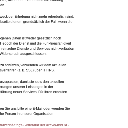
ster, die für den Betrieb und die Wartung
den.
weck der Erhebung nicht mehr erforderlich sind.
ebseite dienen, grundsätzlich der Fall, wenn die
ogenen Daten ist weder gesetzlich noch
t jedoch der Dienst und die Funktionsfähigkeit
 einzelne Dienste und Services nicht verfügbar
n Widerspruch ausgeschlossen.
g zu schützen, verwenden wir dem aktuellen
sverfahren (z. B. SSL) über HTTPS.
anzupassen, damit sie stets den aktuellen
erungen unserer Leistungen in der
führung neuer Services. Für Ihren erneuten
n Sie uns bitte eine E-Mail oder wenden Sie
che Person in unserer Organisation:
utzerklärungs-Generator der activeMind AG