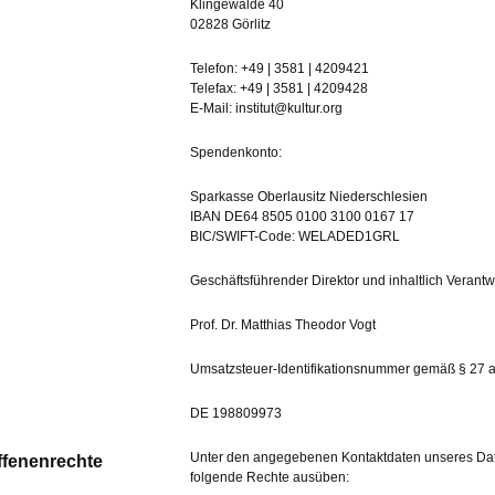
Klingewalde 40
02828 Görlitz
Telefon: +49 | 3581 | 4209421
Telefax: +49 | 3581 | 4209428
E-Mail: institut@kultur.org
Spendenkonto:
Sparkasse Oberlausitz Niederschlesien
IBAN DE64 8505 0100 3100 0167 17
BIC/SWIFT-Code: WELADED1GRL
Geschäftsführender Direktor und inhaltlich Verant
Prof. Dr. Matthias Theodor Vogt
Umsatzsteuer-Identifikationsnummer gemäß § 27 a
DE 198809973
Unter den angegebenen Kontaktdaten unseres Date
ffenenrechte
folgende Rechte ausüben: