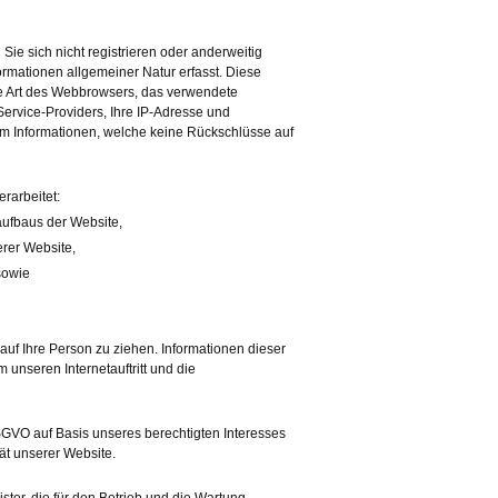
Sie sich nicht registrieren oder anderweitig
ormationen allgemeiner Natur erfasst. Diese
ie Art des Webbrowsers, das verwendete
ervice-Providers, Ihre IP-Adresse und
 um Informationen, welche keine Rückschlüsse auf
rarbeitet:
ufbaus der Website,
rer Website,
sowie
uf Ihre Person zu ziehen. Informationen dieser
m unseren Internetauftritt und die
 DSGVO auf Basis unseres berechtigten Interesses
tät unserer Website.